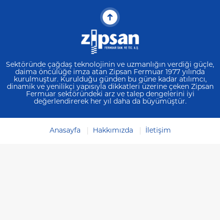
Sektöründe çağdaş teknolojinin ve uzmanlığın verdiği güçle,
daima öncülüğe imza atan Zipsan Fermuar 1977 yılında
kurulmuştur. Kurulduğu günden bu güne kadar atılımcı,
dinamik ve yenilikçi yapısıyla dikkatleri üzerine çeken Zipsan
Fermuar sektöründeki arz ve talep dengelerini iyi
değerlendirerek her yıl daha da büyümüştür.
Anasayfa
Hakkımızda
İletişim